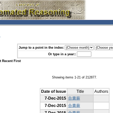
e
Jump to a point in the index:
Or type in a year::
 Recent First
Showing items 1-21 of 212877.
Date of Issue
Title
Authors
7-Dec-2015
合囊蕨
7-Dec-2015
合囊蕨
7-Dec-2015
合囊蕨